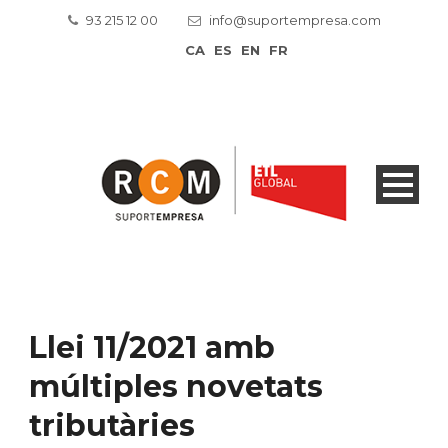
93 215 12 00
info@suportempresa.com
CA
ES
EN
FR
Llei 11/2021 amb
múltiples novetats
tributàries