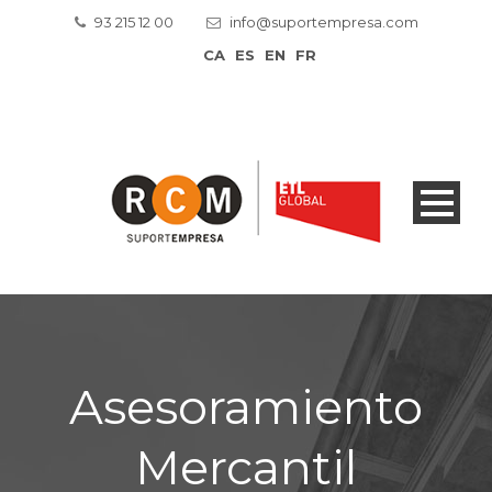
93 215 12 00
info@suportempresa.com
CA
ES
EN
FR
Asesoramiento
Mercantil