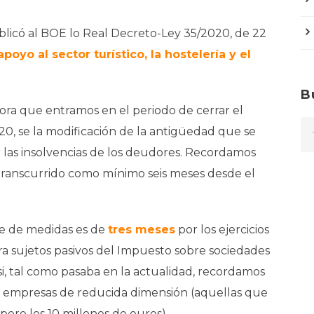
licó al BOE lo Real Decreto-Ley 35/2020, de 22
yo al sector turístico, la hostelería y el
B
ora que entramos en el periodo de cerrar el
20, se la modificación de la antigüedad que se
r las insolvencias de los deudores. Recordamos
 transcurrido como mínimo seis meses desde el
e de medidas es de
tres meses
por los ejercicios
ra sujetos pasivos del Impuesto sobre sociedades
si, tal como pasaba en la actualidad, recordamos
n empresas de reducida dimensión (aquellas que
upere los 10 millones de euros).