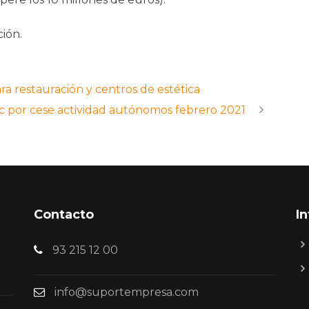
ión.
a restauración y centros de estética
c por cese actividad autónomos febrero 2021
Contacto
I
93 215 12 00
info@suportempresa.com