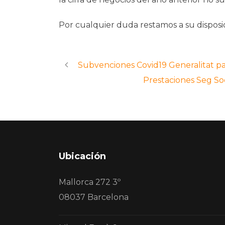
Por cualquier duda restamos a su disposic
Subvenciones Covid19 Generalitat par
Prestaciones Seg So
Ubicación
Mallorca 272 3º
08037 Barcelona