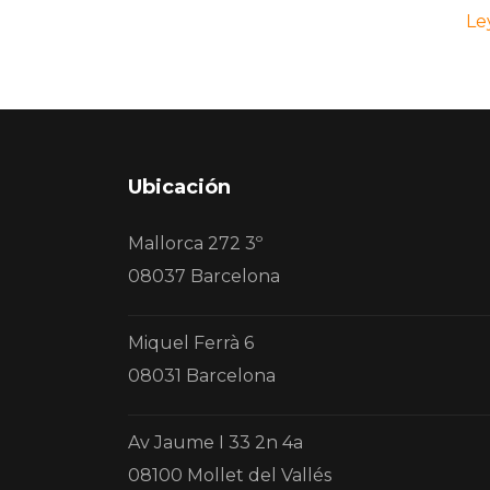
Le
Ubicación
Mallorca 272 3º
08037 Barcelona
Miquel Ferrà 6
08031 Barcelona
Av Jaume I 33 2n 4a
08100 Mollet del Vallés