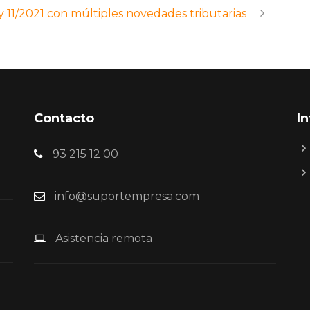
y 11/2021 con múltiples novedades tributarias
Contacto
I
93 215 12 00
info@suportempresa.com
Asistencia remota