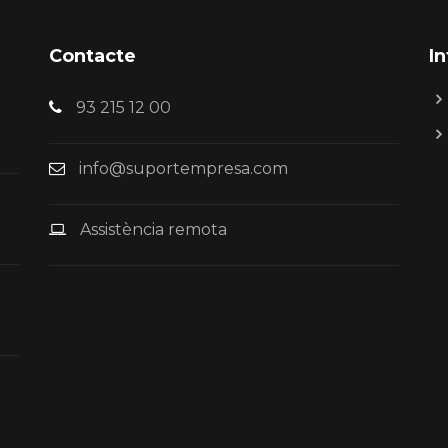
Contacte
I
93 215 12 00
info@suportempresa.com
Assistència remota