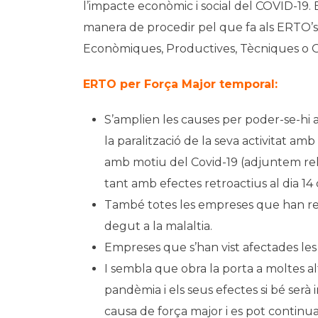
l’impacte econòmic i social del COVID-19. 
manera de procedir pel que fa als ERTO’s
Econòmiques, Productives, Tècniques o O
ERTO per Força Major temporal:
S’amplien les causes per poder-se-hi a
la paralització de la seva activitat am
amb motiu del Covid-19 (adjuntem rela
tant amb efectes retroactius al dia 1
També totes les empreses que han reg
degut a la malaltia.
Empreses que s’han vist afectades les 
I sembla que obra la porta a moltes al
pandèmia i els seus efectes si bé serà 
causa de força major i es pot continu