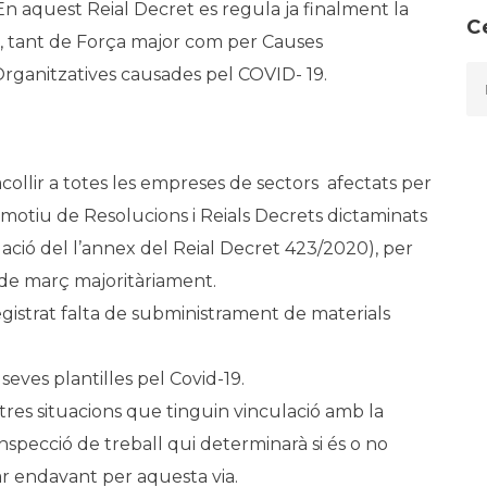
En aquest Reial Decret es regula ja finalment la
C
, tant de Força major com per Causes
rganitzatives causades pel COVID- 19.
collir a totes les empreses de sectors afectats per
b motiu de Resolucions i Reials Decrets dictaminats
ció del l’annex del Reial Decret 423/2020), per
4 de març majoritàriament.
istrat falta de subministrament de materials
seves plantilles pel Covid-19.
tres situacions que tinguin vinculació amb la
inspecció de treball qui determinarà si és o no
ar endavant per aquesta via.