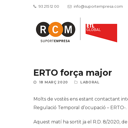
93 215 12 00
info@suportempresa.com
ERTO força major
18 MARÇ 2020
LABORAL
Molts de vostès ens estant contactant in
Regulació Temporal d’ocupació – ERTO-.
Aquest matí ha sortit ja el R.D. 8/2020, d