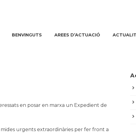
BENVINGUTS
AREES D’ACTUACIÓ
ACTUALI
A
teressats en posar en marxa un Expedient de
e mides urgents extraordinàries per fer front a