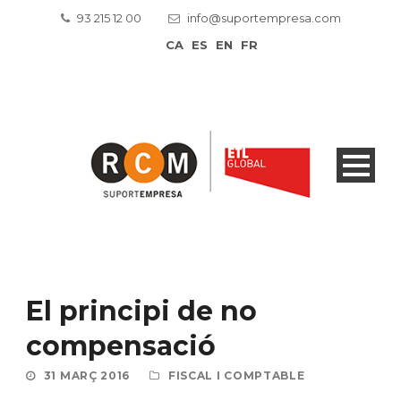
93 215 12 00
info@suportempresa.com
CA
ES
EN
FR
El principi de no
compensació
31 MARÇ 2016
FISCAL I COMPTABLE