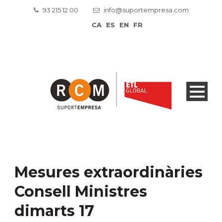
93 215 12 00
info@suportempresa.com
CA
ES
EN
FR
Mesures extraordinàries
Consell Ministres
dimarts 17