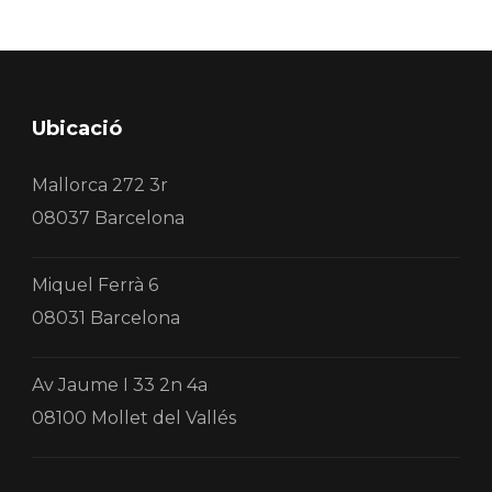
Ubicació
Mallorca 272 3r
08037 Barcelona
Miquel Ferrà 6
08031 Barcelona
Av Jaume I 33 2n 4a
08100 Mollet del Vallés