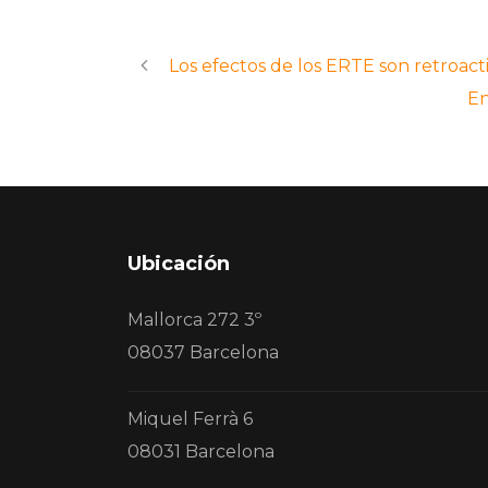
Los efectos de los ERTE son retroacti
En
Ubicación
Mallorca 272 3º
08037 Barcelona
Miquel Ferrà 6
08031 Barcelona