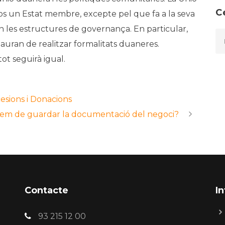
C
fos un Estat membre, excepte pel que fa a la seva
 en les estructures de governança. En particular,
uran de realitzar formalitats duaneres.
ot seguirà igual.
esions i Donacions
em de guardar la documentació del negoci?
Contacte
I
93 215 12 00