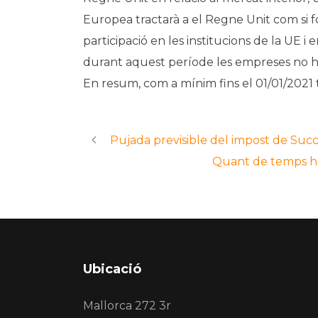
Europea tractarà a el Regne Unit com si 
participació en les institucions de la UE i
durant aquest període les empreses no ha
En resum, com a mínim fins el 01/01/2021 t
Pujada previsible del impost de Succ
Quant de temps h
Ubicació
Mallorca 272 3r