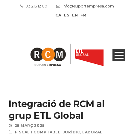
93 215 12 00
info@suportempresa.com
CA
ES
EN
FR
Integració de RCM al
grup ETL Global
25 MARÇ 2025
FISCAL I COMPTABLE
,
JURÍDIC
,
LABORAL