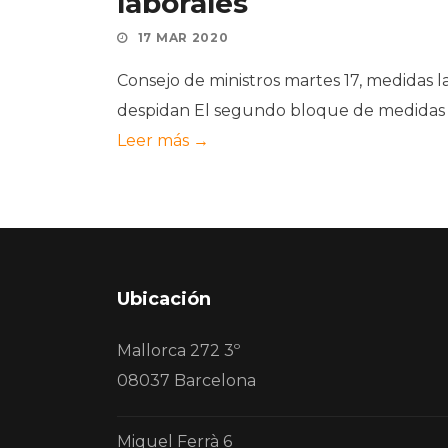
laborales
17 MAR 2020
Consejo de ministros martes 17, medidas
despidan El segundo bloque de medidas re
Leer más →
Ubicación
Mallorca 272 3º
08037 Barcelona
Miquel Ferrà 6