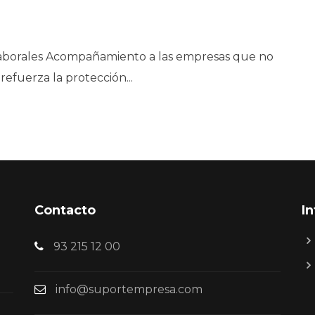
 laborales Acompañamiento a las empresas que no
fuerza la protección...
Contacto
I
93 215 12 00
info@suportempresa.com