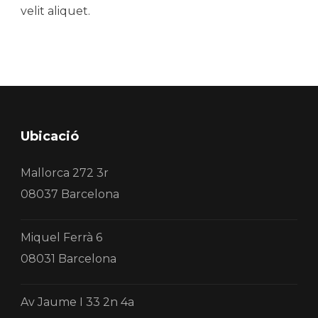
velit aliquet.
Ubicació
Mallorca 272 3r
08037 Barcelona
Miquel Ferrà 6
08031 Barcelona
Av Jaume I 33 2n 4a