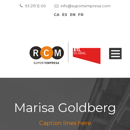
93 215 12 00
info@suportempresa.com
CA
ES
EN
FR
Marisa Goldberg
Caption lines here